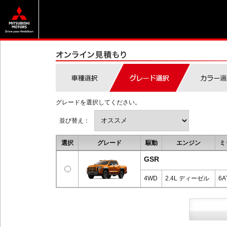
グレードを選択してください。
並び替え：
選択
グレード
駆動
エンジン
ミ
GSR
4WD
2.4L ディーゼル
6A