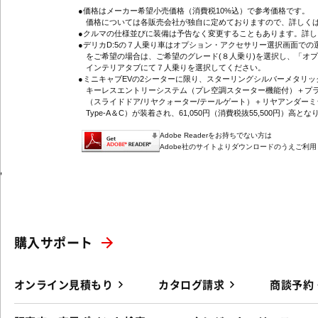
●価格はメーカー希望小売価格（消費税10%込）で参考価格です。
価格については各販売会社が独自に定めておりますので、詳しくは
●クルマの仕様並びに装備は予告なく変更することもあります。詳
●デリカD:5の７人乗り車はオプション・アクセサリー選択画面で
をご希望の場合は、ご希望のグレード(８人乗り)を選択し、「オ
インテリアタブにて７人乗りを選択してください。
●ミニキャブEVの2シーターに限り、スターリングシルバーメタリ
キーレスエントリーシステム（プレ空調スターター機能付）＋プラ
（スライドドア/リヤクォーター/テールゲート）＋リヤアンダーミ
Type-A＆C）が装着され、61,050円（消費税抜55,500円）高とな
Adobe Readerをお持ちでない方は
Adobe社のサイトよりダウンロードのうえご利
'
購入サポート
オンライン見積もり
カタログ請求
商談予約