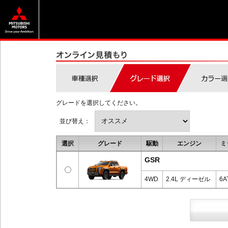
グレードを選択してください。
並び替え：
選択
グレード
駆動
エンジン
ミ
GSR
4WD
2.4L ディーゼル
6A