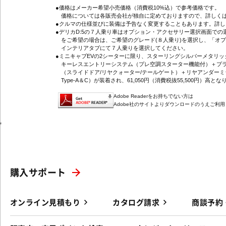
●価格はメーカー希望小売価格（消費税10%込）で参考価格です。
価格については各販売会社が独自に定めておりますので、詳しくは
●クルマの仕様並びに装備は予告なく変更することもあります。詳
●デリカD:5の７人乗り車はオプション・アクセサリー選択画面で
をご希望の場合は、ご希望のグレード(８人乗り)を選択し、「オ
インテリアタブにて７人乗りを選択してください。
●ミニキャブEVの2シーターに限り、スターリングシルバーメタリ
キーレスエントリーシステム（プレ空調スターター機能付）＋プラ
（スライドドア/リヤクォーター/テールゲート）＋リヤアンダーミ
Type-A＆C）が装着され、61,050円（消費税抜55,500円）高とな
Adobe Readerをお持ちでない方は
Adobe社のサイトよりダウンロードのうえご利
'
購入サポート
オンライン見積もり
カタログ請求
商談予約