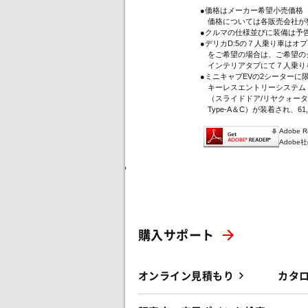
●価格はメーカー希望小売価格
価格については各販売会社が
●クルマの仕様並びに装備は予
●デリカD:5の７人乗り車は
をご希望の場合は、ご希望のグ
インテリアタブにて７人乗り
●ミニキャブEVの2シーター
キーレスエントリーシステム（
（スライドドア/リヤクォータ
Type-A＆C）が装着され、61
Adobe
Adob
'
購入サポート
オンライン見積もり
カタ