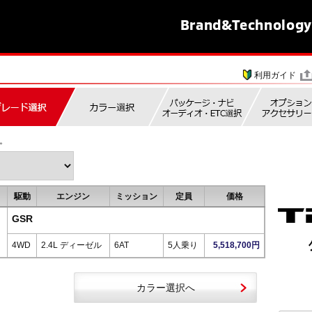
Brand&
Technology
利用ガイド
。
駆動
エンジン
ミッション
定員
価格
GSR
4WD
2.4L ディーゼル
6AT
5人乗り
5,518,700円
カラー選択へ