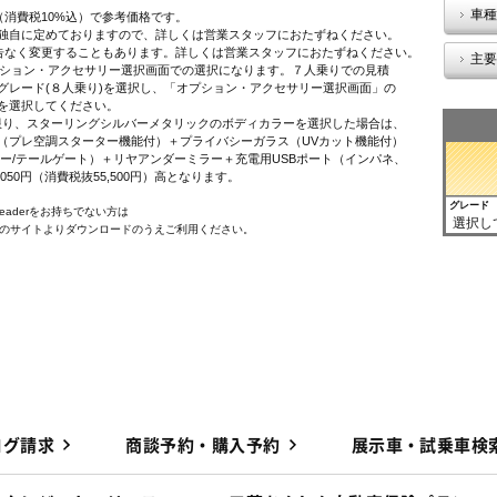
車種
（消費税10%込）で参考価格です。
独自に定めておりますので、詳しくは営業スタッフにおたずねください。
告なく変更することもあります。詳しくは営業スタッフにおたずねください。
主要
オプション・アクセサリー選択画面での選択になります。７人乗りでの見積
レード(８人乗り)を選択し、「オプション・アクセサリー選択画面」の
を選択してください。
に限り、スターリングシルバーメタリックのボディカラーを選択した場合は、
プレ空調スターター機能付）＋プライバシーガラス（UVカット機能付）
ー/テールゲート）＋リヤアンダーミラー＋充電用USBポート（インパネ、
,050円（消費税抜55,500円）高となります。
グレード
 Readerをお持ちでない方は
選択し
e社のサイトよりダウンロードのうえご利用ください。
ログ請求
商談予約・購入予約
展示車・試乗車検