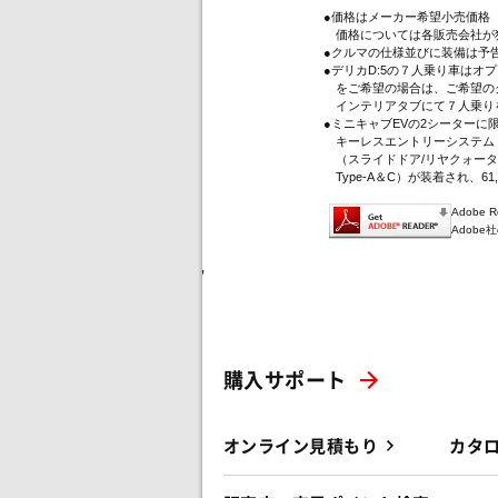
●価格はメーカー希望小売価格
価格については各販売会社が
●クルマの仕様並びに装備は予
●デリカD:5の７人乗り車は
をご希望の場合は、ご希望のグ
インテリアタブにて７人乗り
●ミニキャブEVの2シーター
キーレスエントリーシステム（
（スライドドア/リヤクォータ
Type-A＆C）が装着され、61
Adobe
Adob
'
購入サポート
オンライン見積もり
カタ