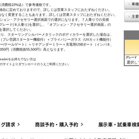
車種
（消費税10%込）で参考価格です。
独自に定めておりますので、詳しくは営業スタッフにおたずねください。
告なく変更することもあります。詳しくは営業スタッフにおたずねください。
主要
オプション・アクセサリー選択画面での選択になります。７人乗りでの見積
レード(８人乗り)を選択し、「オプション・アクセサリー選択画面」の
を選択してください。
に限り、スターリングシルバーメタリックのボディカラーを選択した場合は、
プレ空調スターター機能付）＋プライバシーガラス（UVカット機能付）
ー/テールゲート）＋リヤアンダーミラー＋充電用USBポート（インパネ、
,050円（消費税抜55,500円）高となります。
グレード
 Readerをお持ちでない方は
選択し
e社のサイトよりダウンロードのうえご利用ください。
ログ請求
商談予約・購入予約
展示車・試乗車検