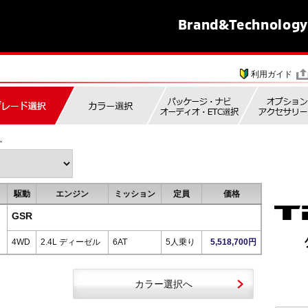
Brand&
Technology
利用ガイド
。
駆動
エンジン
ミッション
定員
価格
GSR
4WD
2.4L ディーゼル
6AT
5人乗り
5,518,700円
カラー選択へ