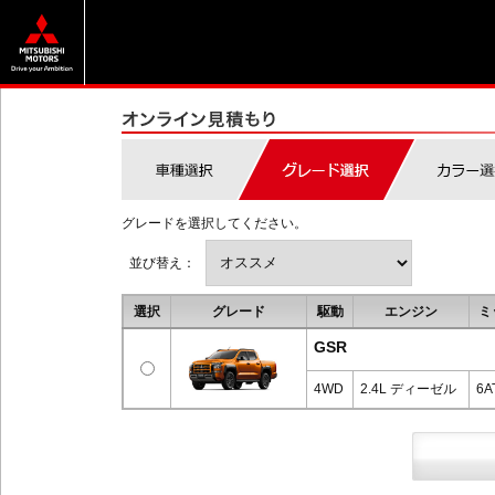
グレードを選択してください。
並び替え：
選択
グレード
駆動
エンジン
ミ
GSR
4WD
2.4L ディーゼル
6A