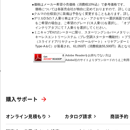
●価格はメーカー希望小売価格（消費税10%込）で参考価格です。
価格については各販売会社が独自に定めておりますので、詳しくは
●クルマの仕様並びに装備は予告なく変更することもあります。詳
●デリカD:5の７人乗り車はオプション・アクセサリー選択画面で
をご希望の場合は、ご希望のグレード(８人乗り)を選択し、「オ
インテリアタブにて７人乗りを選択してください。
●ミニキャブEVの2シーターに限り、スターリングシルバーメタリ
キーレスエントリーシステム（プレ空調スターター機能付）＋プラ
（スライドドア/リヤクォーター/テールゲート）＋リヤアンダーミ
Type-A＆C）が装着され、61,050円（消費税抜55,500円）高とな
Adobe Readerをお持ちでない方は
Adobe社のサイトよりダウンロードのうえご利
'
購入サポート
オンライン見積もり
カタログ請求
商談予約