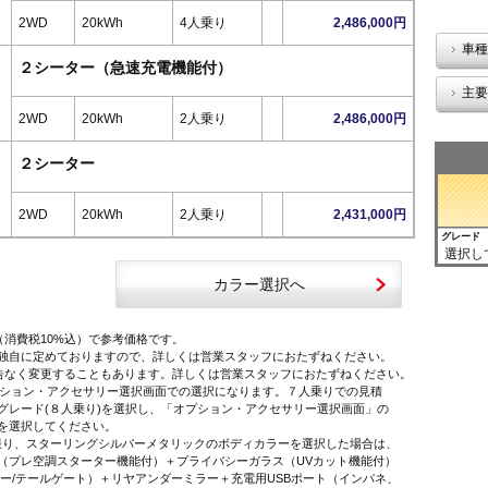
2WD
20kWh
4人乗り
2,486,000円
車種
２シーター（急速充電機能付）
主要
2WD
20kWh
2人乗り
2,486,000円
２シーター
2WD
20kWh
2人乗り
2,431,000円
グレード
選択し
カラー選択へ
（消費税10%込）で参考価格です。
独自に定めておりますので、詳しくは営業スタッフにおたずねください。
告なく変更することもあります。詳しくは営業スタッフにおたずねください。
オプション・アクセサリー選択画面での選択になります。７人乗りでの見積
レード(８人乗り)を選択し、「オプション・アクセサリー選択画面」の
を選択してください。
に限り、スターリングシルバーメタリックのボディカラーを選択した場合は、
プレ空調スターター機能付）＋プライバシーガラス（UVカット機能付）
ー/テールゲート）＋リヤアンダーミラー＋充電用USBポート（インパネ、