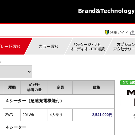
Brand&
Technology
利用ガイド
。
ﾊﾞｯﾃﾘｰ
駆動
定員
価格
総電力量
４シーター（急速充電機能付）
2WD
20kWh
4人乗り
2,541,000円
４シーター