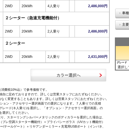
2WD
20kWh
4人乗り
2,486,000円
車種
２シーター（急速充電機能付）
主要
2WD
20kWh
2人乗り
2,486,000円
２シーター
2WD
20kWh
2人乗り
2,431,000円
グレード
選択し
カラー選択へ
（消費税10%込）で参考価格です。
独自に定めておりますので、詳しくは営業スタッフにおたずねください。
告なく変更することもあります。詳しくは営業スタッフにおたずねください。
オプション・アクセサリー選択画面での選択になります。７人乗りでの見積
レード(８人乗り)を選択し、「オプション・アクセサリー選択画面」の
を選択してください。
に限り、スターリングシルバーメタリックのボディカラーを選択した場合は、
プレ空調スターター機能付）＋プライバシーガラス（UVカット機能付）
ー/テールゲート）＋リヤアンダーミラー＋充電用USBポート（インパネ、