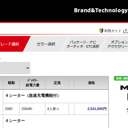
Brand&
Technology
利用ガイド
。
ﾊﾞｯﾃﾘｰ
駆動
定員
価格
総電力量
４シーター（急速充電機能付）
2WD
20kWh
4人乗り
2,541,000円
４シーター