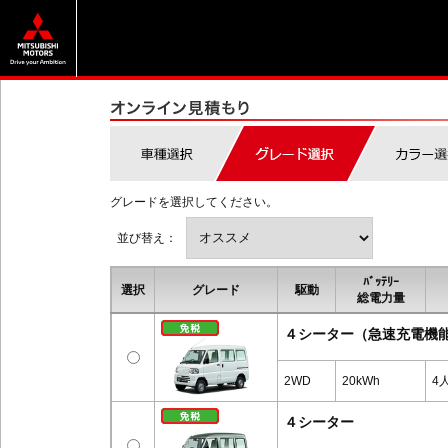
グレードを選択してください。
並び替え：
ﾊﾞｯﾃﾘｰ
選択
グレード
駆動
総電力量
４シーター（急速充電機
2WD
20kWh
4
４シーター