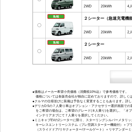
2WD
20kWh
4
２シーター（急速充電機
2WD
20kWh
2
２シーター
2WD
20kWh
2
●価格はメーカー希望小売価格（消費税10%込）で参考価格です。
価格については各販売会社が独自に定めておりますので、詳しくは
●クルマの仕様並びに装備は予告なく変更することもあります。詳
●デリカD:5の７人乗り車はオプション・アクセサリー選択画面で
をご希望の場合は、ご希望のグレード(８人乗り)を選択し、「オ
インテリアタブにて７人乗りを選択してください。
●ミニキャブEVの2シーターに限り、スターリングシルバーメタリ
キーレスエントリーシステム（プレ空調スターター機能付）＋プラ
（スライドドア/リヤクォーター/テールゲート）＋リヤアンダーミ