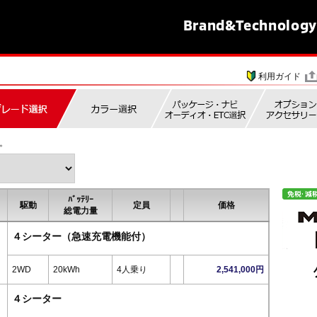
Brand&
Technology
利用ガイド
。
ﾊﾞｯﾃﾘｰ
駆動
定員
価格
総電力量
４シーター（急速充電機能付）
2WD
20kWh
4人乗り
2,541,000円
４シーター