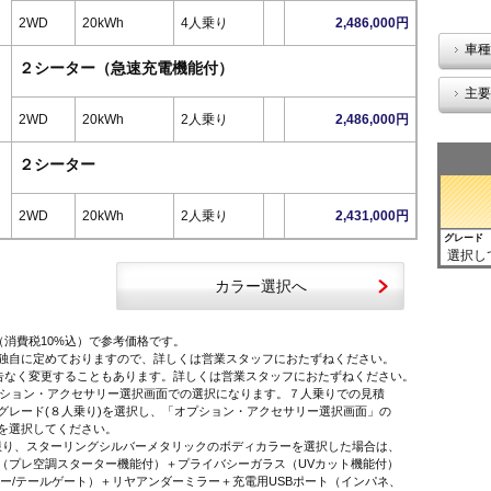
2WD
20kWh
4人乗り
2,486,000円
車種
２シーター（急速充電機能付）
主要
2WD
20kWh
2人乗り
2,486,000円
２シーター
2WD
20kWh
2人乗り
2,431,000円
グレード
選択し
カラー選択へ
（消費税10%込）で参考価格です。
独自に定めておりますので、詳しくは営業スタッフにおたずねください。
告なく変更することもあります。詳しくは営業スタッフにおたずねください。
オプション・アクセサリー選択画面での選択になります。７人乗りでの見積
レード(８人乗り)を選択し、「オプション・アクセサリー選択画面」の
を選択してください。
に限り、スターリングシルバーメタリックのボディカラーを選択した場合は、
プレ空調スターター機能付）＋プライバシーガラス（UVカット機能付）
ー/テールゲート）＋リヤアンダーミラー＋充電用USBポート（インパネ、