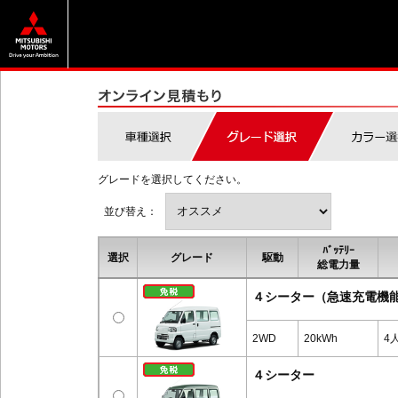
グレードを選択してください。
並び替え：
ﾊﾞｯﾃﾘｰ
選択
グレード
駆動
総電力量
４シーター（急速充電機
2WD
20kWh
4
４シーター