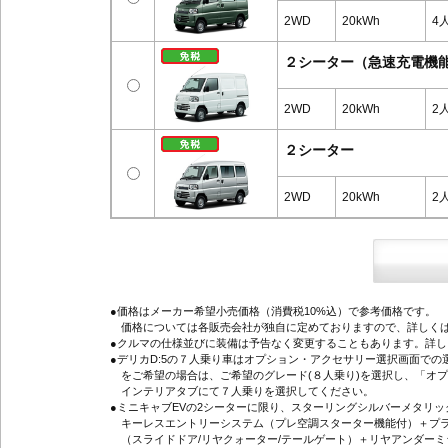
2WD
20kWh
4
２シーター（急速充電機
2WD
20kWh
2
２シーター
2WD
20kWh
2
●価格はメーカー希望小売価格（消費税10%込）で参考価格です。
価格については各販売会社が独自に定めておりますので、詳しくは
●クルマの仕様並びに装備は予告なく変更することもあります。詳
●デリカD:5の７人乗り車はオプション・アクセサリー選択画面で
をご希望の場合は、ご希望のグレード(８人乗り)を選択し、「オ
インテリアタブにて７人乗りを選択してください。
●ミニキャブEVの2シーターに限り、スターリングシルバーメタリ
キーレスエントリーシステム（プレ空調スターター機能付）＋プラ
（スライドドア/リヤクォーター/テールゲート）＋リヤアンダーミ