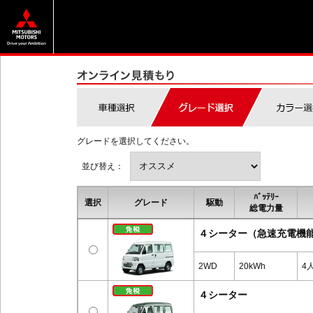
グレードを選択してください。
並び替え：
ﾊﾞｯﾃﾘｰ
選択
グレード
駆動
総電力量
４シーター（急速充電機
2WD
20kWh
4
４シーター