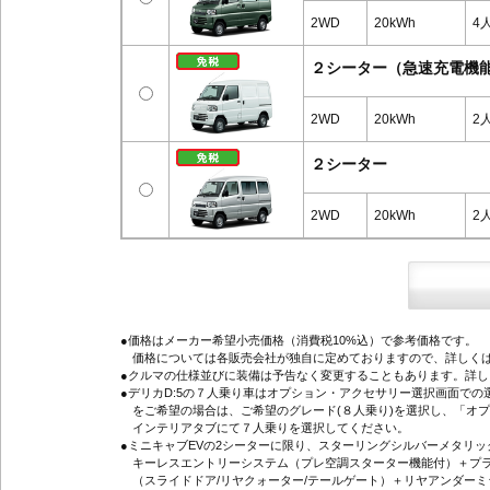
2WD
20kWh
4
２シーター（急速充電機
2WD
20kWh
2
２シーター
2WD
20kWh
2
●価格はメーカー希望小売価格（消費税10%込）で参考価格です。
価格については各販売会社が独自に定めておりますので、詳しくは
●クルマの仕様並びに装備は予告なく変更することもあります。詳
●デリカD:5の７人乗り車はオプション・アクセサリー選択画面で
をご希望の場合は、ご希望のグレード(８人乗り)を選択し、「オ
インテリアタブにて７人乗りを選択してください。
●ミニキャブEVの2シーターに限り、スターリングシルバーメタリ
キーレスエントリーシステム（プレ空調スターター機能付）＋プラ
（スライドドア/リヤクォーター/テールゲート）＋リヤアンダーミ