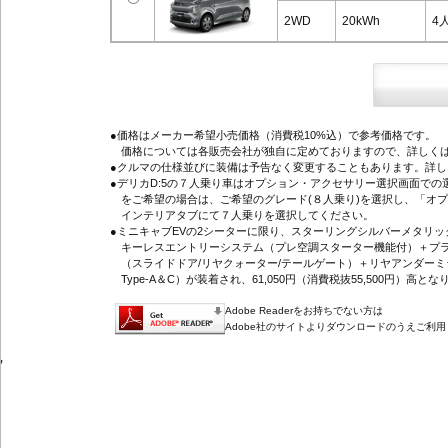
2WD
20kWh
4
●価格はメーカー希望小売価格（消費税10%込）で参考価格です。
価格については各販売会社が独自に定めておりますので、詳しくは
●クルマの仕様並びに装備は予告なく変更することもあります。詳
●デリカD:5の７人乗り車はオプション・アクセサリー選択画面で
をご希望の場合は、ご希望のグレード(８人乗り)を選択し、「オ
インテリアタブにて７人乗りを選択してください。
●ミニキャブEVの2シーターに限り、スターリングシルバーメタリ
キーレスエントリーシステム（プレ空調スターター機能付）＋プラ
（スライドドア/リヤクォーター/テールゲート）＋リヤアンダーミ
Type-A＆C）が装着され、61,050円（消費税抜55,500円）高とな
Adobe Readerをお持ちでない方は
Adobe社のサイトよりダウンロードのうえご利
'