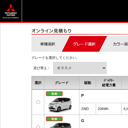
グレードを選択してください。
並び替え：
ﾊﾞｯﾃﾘｰ
選択
グレード
駆動
総電力量
P
2WD
20kWh
4
G