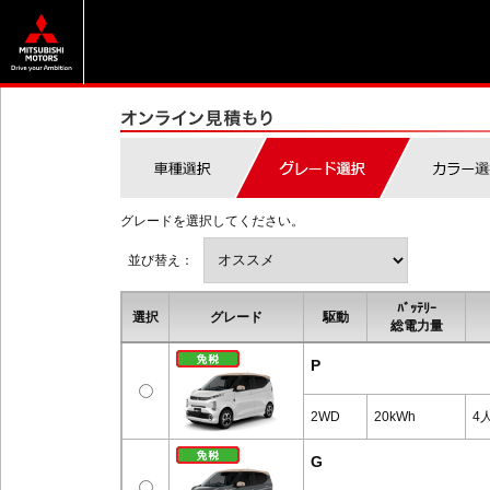
グレードを選択してください。
並び替え：
ﾊﾞｯﾃﾘｰ
選択
グレード
駆動
総電力量
P
2WD
20kWh
4
G