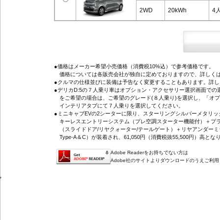
2WD
20kWh
4
●価格はメーカー希望小売価格（消費税10%込）で参考価格です。
価格については各販売会社が独自に定めておりますので、詳しくは
●クルマの仕様並びに装備は予告なく変更することもあります。詳
●デリカD:5の７人乗り車はオプション・アクセサリー選択画面で
をご希望の場合は、ご希望のグレード(８人乗り)を選択し、「オ
インテリアタブにて７人乗りを選択してください。
●ミニキャブEVの2シーターに限り、スターリングシルバーメタリ
キーレスエントリーシステム（プレ空調スターター機能付）＋プラ
（スライドドア/リヤクォーター/テールゲート）＋リヤアンダーミ
Type-A＆C）が装着され、61,050円（消費税抜55,500円）高とな
Adobe Readerをお持ちでない方は
Adobe社のサイトよりダウンロードのうえご利
'