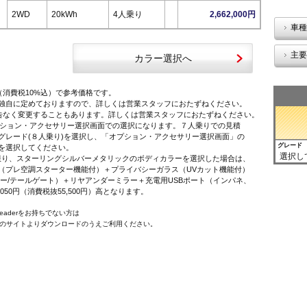
2WD
20kWh
4人乗り
2,662,000円
車種
主要
カラー選択へ
（消費税10%込）で参考価格です。
独自に定めておりますので、詳しくは営業スタッフにおたずねください。
告なく変更することもあります。詳しくは営業スタッフにおたずねください。
オプション・アクセサリー選択画面での選択になります。７人乗りでの見積
レード(８人乗り)を選択し、「オプション・アクセサリー選択画面」の
グレード
を選択してください。
選択し
に限り、スターリングシルバーメタリックのボディカラーを選択した場合は、
プレ空調スターター機能付）＋プライバシーガラス（UVカット機能付）
ー/テールゲート）＋リヤアンダーミラー＋充電用USBポート（インパネ、
,050円（消費税抜55,500円）高となります。
 Readerをお持ちでない方は
e社のサイトよりダウンロードのうえご利用ください。