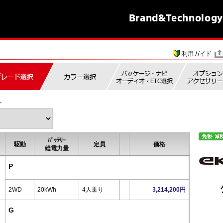
Brand&
Technology
利用ガイド
。
ﾊﾞｯﾃﾘｰ
駆動
定員
価格
総電力量
P
2WD
20kWh
4人乗り
3,214,200円
G