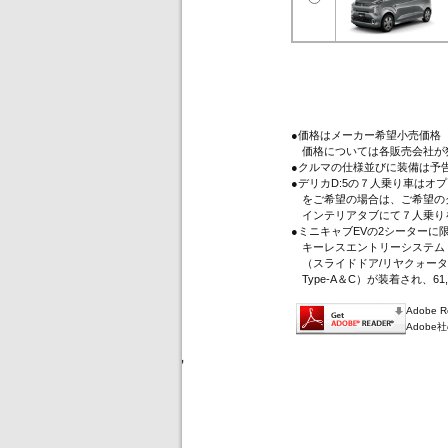
●価格はメーカー希望小売価格
価格については各販売会社が
●クルマの仕様並びに装備は予
●デリカD:5の７人乗り車は
をご希望の場合は、ご希望のグ
インテリアタブにて７人乗り
●ミニキャブEVの2シーター
キーレスエントリーシステム（
（スライドドア/リヤクォータ
Type-A＆C）が装着され、61
Adobe
Adob
'