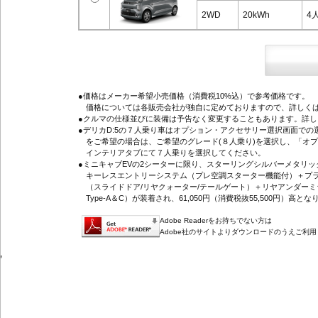
2WD
20kWh
4
●価格はメーカー希望小売価格（消費税10%込）で参考価格です。
価格については各販売会社が独自に定めておりますので、詳しくは
●クルマの仕様並びに装備は予告なく変更することもあります。詳
●デリカD:5の７人乗り車はオプション・アクセサリー選択画面で
をご希望の場合は、ご希望のグレード(８人乗り)を選択し、「オ
インテリアタブにて７人乗りを選択してください。
●ミニキャブEVの2シーターに限り、スターリングシルバーメタリ
キーレスエントリーシステム（プレ空調スターター機能付）＋プラ
（スライドドア/リヤクォーター/テールゲート）＋リヤアンダーミ
Type-A＆C）が装着され、61,050円（消費税抜55,500円）高とな
Adobe Readerをお持ちでない方は
Adobe社のサイトよりダウンロードのうえご利
'