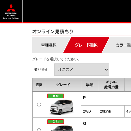
グレードを選択してください。
並び替え：
ﾊﾞｯﾃﾘｰ
選択
グレード
駆動
総電力量
P
2WD
20kWh
4
G