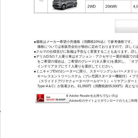
2WD
20kWh
4
●価格はメーカー希望小売価格（消費税10%込）で参考価格です。
価格については各販売会社が独自に定めておりますので、詳しくは
●クルマの仕様並びに装備は予告なく変更することもあります。詳
●デリカD:5の７人乗り車はオプション・アクセサリー選択画面で
をご希望の場合は、ご希望のグレード(８人乗り)を選択し、「オ
インテリアタブにて７人乗りを選択してください。
●ミニキャブEVの2シーターに限り、スターリングシルバーメタリ
キーレスエントリーシステム（プレ空調スターター機能付）＋プラ
（スライドドア/リヤクォーター/テールゲート）＋リヤアンダーミ
Type-A＆C）が装着され、61,050円（消費税抜55,500円）高とな
Adobe Readerをお持ちでない方は
Adobe社のサイトよりダウンロードのうえご利
'