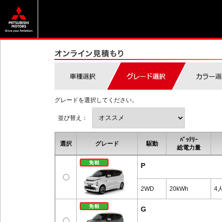
グレードを選択してください。
並び替え：
ﾊﾞｯﾃﾘｰ
選択
グレード
駆動
総電力量
P
2WD
20kWh
4
G