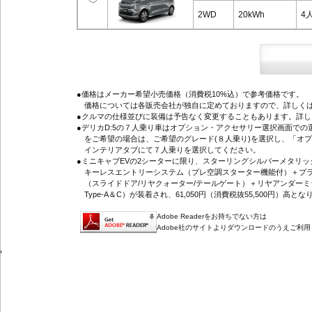
2WD
20kWh
4
●価格はメーカー希望小売価格（消費税10%込）で参考価格です。
価格については各販売会社が独自に定めておりますので、詳しくは
●クルマの仕様並びに装備は予告なく変更することもあります。詳
●デリカD:5の７人乗り車はオプション・アクセサリー選択画面で
をご希望の場合は、ご希望のグレード(８人乗り)を選択し、「オ
インテリアタブにて７人乗りを選択してください。
●ミニキャブEVの2シーターに限り、スターリングシルバーメタリ
キーレスエントリーシステム（プレ空調スターター機能付）＋プラ
（スライドドア/リヤクォーター/テールゲート）＋リヤアンダーミ
Type-A＆C）が装着され、61,050円（消費税抜55,500円）高とな
Adobe Readerをお持ちでない方は
Adobe社のサイトよりダウンロードのうえご利
'