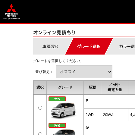
グレードを選択してください。
並び替え：
ﾊﾞｯﾃﾘｰ
選択
グレード
駆動
総電力量
P
2WD
20kWh
4
G