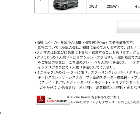
2WD
20kWh
4
●価格はメーカー希望小売価格（消費税10%込）で参考価格です。
価格については各販売会社が独自に定めておりますので、詳しくは
●クルマの仕様並びに装備は予告なく変更することもあります。詳
●デリカD:5の７人乗り車はオプション・アクセサリー選択画面で
をご希望の場合は、ご希望のグレード(８人乗り)を選択し、「オ
インテリアタブにて７人乗りを選択してください。
●ミニキャブEVの2シーターに限り、スターリングシルバーメタリ
キーレスエントリーシステム（プレ空調スターター機能付）＋プラ
（スライドドア/リヤクォーター/テールゲート）＋リヤアンダーミ
Type-A＆C）が装着され、61,050円（消費税抜55,500円）高とな
Adobe Readerをお持ちでない方は
Adobe社のサイトよりダウンロードのうえご利
'