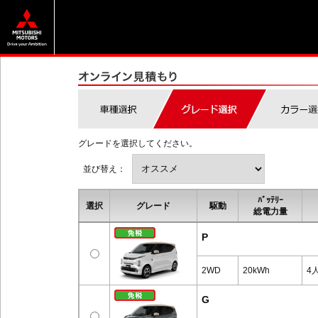
グレードを選択してください。
並び替え：
ﾊﾞｯﾃﾘｰ
選択
グレード
駆動
総電力量
P
2WD
20kWh
4
G