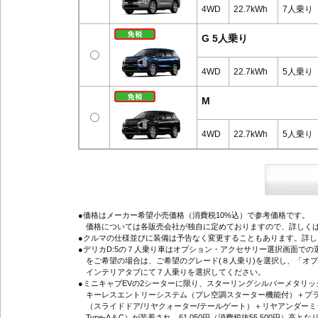
4WD
22.7kWh
7人乗り
G 5人乗り
4WD
22.7kWh
5人乗り
M
4WD
22.7kWh
5人乗り
●価格はメーカー希望小売価格（消費税10%込）で参考価格です。
価格については各販売会社が独自に定めておりますので、詳しくは
●クルマの仕様並びに装備は予告なく変更することもあります。詳
●デリカD:5の７人乗り車はオプション・アクセサリー選択画面で
をご希望の場合は、ご希望のグレード(８人乗り)を選択し、「オ
インテリアタブにて７人乗りを選択してください。
●ミニキャブEVの2シーターに限り、スターリングシルバーメタリ
キーレスエントリーシステム（プレ空調スターター機能付）＋プラ
（スライドドア/リヤクォーター/テールゲート）＋リヤアンダーミ
Type-A＆C）が装着され、61,050円（消費税抜55,500円）高とな