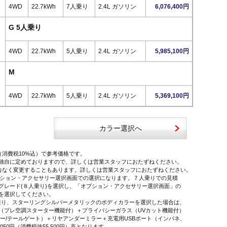
4WD
22.7kWh
7人乗り
2.4L ガソリン
6,076,400円
G 5人乗り
4WD
22.7kWh
5人乗り
2.4L ガソリン
5,985,100円
M
4WD
22.7kWh
5人乗り
2.4L ガソリン
5,369,100円
カラー選択へ
（消費税10%込）で参考価格です。
独自に定めておりますので、詳しくは営業スタッフにおたずねください。
告なく変更することもあります。詳しくは営業スタッフにおたずねください。
オプション・アクセサリー選択画面での選択になります。７人乗りでの見積
レード(８人乗り)を選択し、「オプション・アクセサリー選択画面」の
を選択してください。
に限り、スターリングシルバーメタリックのボディカラーを選択した場合は、
プレ空調スターター機能付）＋プライバシーガラス（UVカット機能付）
ー/テールゲート）＋リヤアンダーミラー＋充電用USBポート（インパネ、
,050円（消費税抜55,500円）高となります。