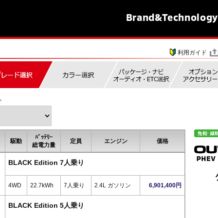
Brand&
Technology
利用ガイド
。
ﾊﾞｯﾃﾘｰ
駆動
定員
エンジン
価格
総電力量
BLACK Edition 7人乗り
4WD
22.7kWh
7人乗り
2.4L ガソリン
6,901,400円
BLACK Edition 5人乗り