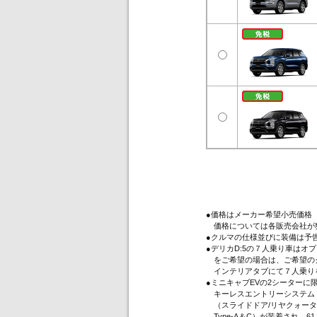
●価格はメーカー希望小売価格
価格については各販売会社が
●クルマの仕様並びに装備は予
●デリカD:5の７人乗り車は
をご希望の場合は、ご希望のグ
インテリアタブにて７人乗り
●ミニキャブEVの2シーター
キーレスエントリーシステム（
（スライドドア/リヤクォータ
Type-A＆C）が装着され、61