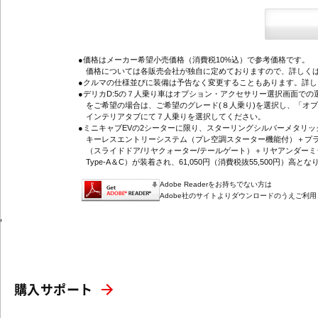
●価格はメーカー希望小売価格（消費税10%込）で参考価格です。
価格については各販売会社が独自に定めておりますので、詳しくは
●クルマの仕様並びに装備は予告なく変更することもあります。詳
●デリカD:5の７人乗り車はオプション・アクセサリー選択画面で
をご希望の場合は、ご希望のグレード(８人乗り)を選択し、「オ
インテリアタブにて７人乗りを選択してください。
●ミニキャブEVの2シーターに限り、スターリングシルバーメタリ
キーレスエントリーシステム（プレ空調スターター機能付）＋プラ
（スライドドア/リヤクォーター/テールゲート）＋リヤアンダーミ
Type-A＆C）が装着され、61,050円（消費税抜55,500円）高とな
Adobe Readerをお持ちでない方は
Adobe社のサイトよりダウンロードのうえご利
'
購入サポート