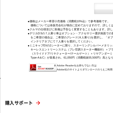
●価格はメーカー希望小売価格（消費税10%込）で参考価格です。
価格については各販売会社が独自に定めておりますので、詳しくは
●クルマの仕様並びに装備は予告なく変更することもあります。詳
●デリカD:5の７人乗り車はオプション・アクセサリー選択画面で
をご希望の場合は、ご希望のグレード(８人乗り)を選択し、「オ
インテリアタブにて７人乗りを選択してください。
●ミニキャブEVの2シーターに限り、スターリングシルバーメタリ
キーレスエントリーシステム（プレ空調スターター機能付）＋プラ
（スライドドア/リヤクォーター/テールゲート）＋リヤアンダーミ
Type-A＆C）が装着され、61,050円（消費税抜55,500円）高とな
Adobe Readerをお持ちでない方は
Adobe社のサイトよりダウンロードのうえご利
'
購入サポート