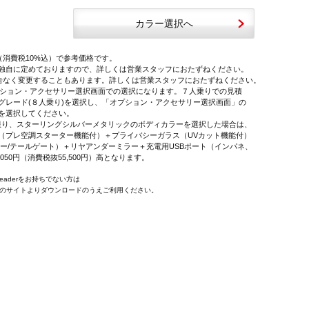
カラー選択へ
（消費税10%込）で参考価格です。
独自に定めておりますので、詳しくは営業スタッフにおたずねください。
告なく変更することもあります。詳しくは営業スタッフにおたずねください。
オプション・アクセサリー選択画面での選択になります。７人乗りでの見積
レード(８人乗り)を選択し、「オプション・アクセサリー選択画面」の
を選択してください。
に限り、スターリングシルバーメタリックのボディカラーを選択した場合は、
プレ空調スターター機能付）＋プライバシーガラス（UVカット機能付）
ー/テールゲート）＋リヤアンダーミラー＋充電用USBポート（インパネ、
,050円（消費税抜55,500円）高となります。
 Readerをお持ちでない方は
e社のサイトよりダウンロードのうえご利用ください。