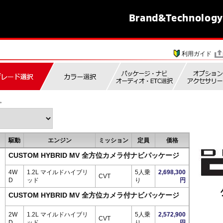
Brand&
Technology
利用ガイド
。
駆動
エンジン
ミッション
定員
価格
CUSTOM HYBRID MV 全方位カメラ付ナビパッケージ
4W
1.2L マイルドハイブリ
5人乗
2,698,300
CVT
D
ッド
り
円
CUSTOM HYBRID MV 全方位カメラ付ナビパッケージ
2W
1.2L マイルドハイブリ
5人乗
2,572,900
CVT
D
ッド
り
円