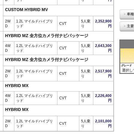
CUSTOM HYBRID MV
車種
2W
1.2L マイルドハイブリ
5人乗
2,352,900
CVT
D
ッド
り
円
主要
HYBRID MZ 全方位カメラ付ナビパッケージ
4W
1.2L マイルドハイブリ
5人乗
2,643,300
CVT
D
ッド
り
円
HYBRID MZ 全方位カメラ付ナビパッケージ
グレード
選択し
2W
1.2L マイルドハイブリ
5人乗
2,517,900
CVT
D
ッド
り
円
HYBRID MX
4W
1.2L マイルドハイブリ
5人乗
2,226,400
CVT
D
ッド
り
円
HYBRID MX
2W
1.2L マイルドハイブリ
5人乗
2,101,000
CVT
D
ッド
り
円