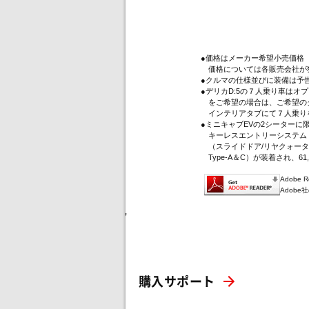
●価格はメーカー希望小売価格
価格については各販売会社が
●クルマの仕様並びに装備は予
●デリカD:5の７人乗り車は
をご希望の場合は、ご希望のグ
インテリアタブにて７人乗り
●ミニキャブEVの2シーター
キーレスエントリーシステム（
（スライドドア/リヤクォータ
Type-A＆C）が装着され、61
Adobe
Adob
'
購入サポート