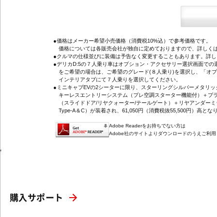
●価格はメーカー希望小売価格（消費税10%込）で参考価格です。
価格については各販売会社が独自に定めておりますので、詳しくは
●クルマの仕様並びに装備は予告なく変更することもあります。詳
●デリカD:5の７人乗り車はオプション・アクセサリー選択画面で
をご希望の場合は、ご希望のグレード(８人乗り)を選択し、「オ
インテリアタブにて７人乗りを選択してください。
●ミニキャブEVの2シーターに限り、スターリングシルバーメタリ
キーレスエントリーシステム（プレ空調スターター機能付）＋プラ
（スライドドア/リヤクォーター/テールゲート）＋リヤアンダーミ
Type-A＆C）が装着され、61,050円（消費税抜55,500円）高とな
Adobe Readerをお持ちでない方は
Adobe社のサイトよりダウンロードのうえご利
'
購入サポート