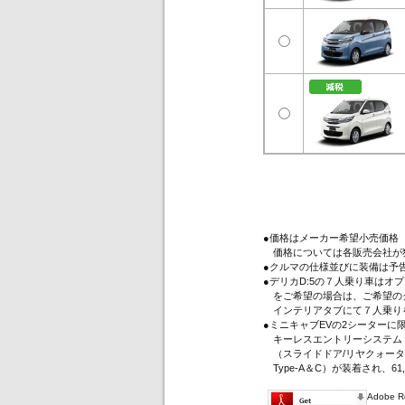
●価格はメーカー希望小売価格
価格については各販売会社が
●クルマの仕様並びに装備は予
●デリカD:5の７人乗り車は
をご希望の場合は、ご希望のグ
インテリアタブにて７人乗り
●ミニキャブEVの2シーター
キーレスエントリーシステム（
（スライドドア/リヤクォータ
Type-A＆C）が装着され、61
Adobe