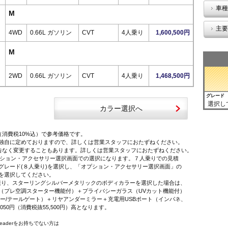
車種
M
主要
4WD
0.66L ガソリン
CVT
4人乗り
1,600,500円
M
2WD
0.66L ガソリン
CVT
4人乗り
1,468,500円
グレード
選択し
カラー選択へ
（消費税10%込）で参考価格です。
独自に定めておりますので、詳しくは営業スタッフにおたずねください。
告なく変更することもあります。詳しくは営業スタッフにおたずねください。
オプション・アクセサリー選択画面での選択になります。７人乗りでの見積
レード(８人乗り)を選択し、「オプション・アクセサリー選択画面」の
を選択してください。
に限り、スターリングシルバーメタリックのボディカラーを選択した場合は、
プレ空調スターター機能付）＋プライバシーガラス（UVカット機能付）
ー/テールゲート）＋リヤアンダーミラー＋充電用USBポート（インパネ、
,050円（消費税抜55,500円）高となります。
 Readerをお持ちでない方は