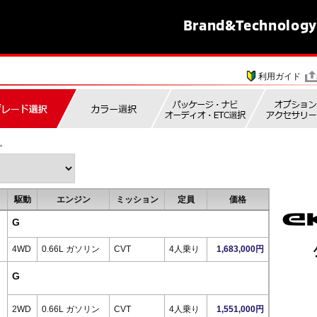
Brand&
Technology
利用ガイド
。
駆動
エンジン
ミッション
定員
価格
G
4WD
0.66L ガソリン
CVT
4人乗り
1,683,000円
G
2WD
0.66L ガソリン
CVT
4人乗り
1,551,000円