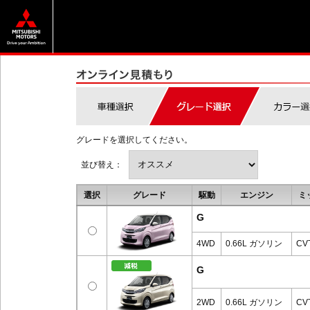
グレードを選択してください。
並び替え：
選択
グレード
駆動
エンジン
ミ
G
4WD
0.66L ガソリン
CV
G
2WD
0.66L ガソリン
CV