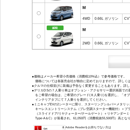
M
4WD
0.66L ガソリン
CV
M
2WD
0.66L ガソリン
CV
●価格はメーカー希望小売価格（消費税10%込）で参考価格です。
価格については各販売会社が独自に定めておりますので、詳しくは
●クルマの仕様並びに装備は予告なく変更することもあります。詳
●デリカD:5の７人乗り車はオプション・アクセサリー選択画面で
をご希望の場合は、ご希望のグレード(８人乗り)を選択し、「オ
インテリアタブにて７人乗りを選択してください。
●ミニキャブEVの2シーターに限り、スターリングシルバーメタリ
キーレスエントリーシステム（プレ空調スターター機能付）＋プラ
（スライドドア/リヤクォーター/テールゲート）＋リヤアンダーミ
Type-A＆C）が装着され、61,050円（消費税抜55,500円）高とな
Adobe Readerをお持ちでない方は