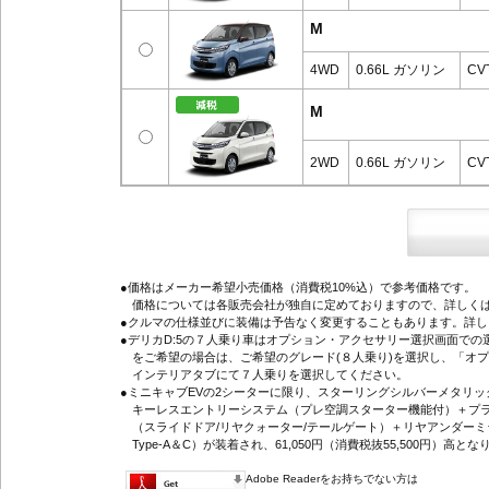
M
4WD
0.66L ガソリン
CV
M
2WD
0.66L ガソリン
CV
●価格はメーカー希望小売価格（消費税10%込）で参考価格です。
価格については各販売会社が独自に定めておりますので、詳しくは
●クルマの仕様並びに装備は予告なく変更することもあります。詳
●デリカD:5の７人乗り車はオプション・アクセサリー選択画面で
をご希望の場合は、ご希望のグレード(８人乗り)を選択し、「オ
インテリアタブにて７人乗りを選択してください。
●ミニキャブEVの2シーターに限り、スターリングシルバーメタリ
キーレスエントリーシステム（プレ空調スターター機能付）＋プラ
（スライドドア/リヤクォーター/テールゲート）＋リヤアンダーミ
Type-A＆C）が装着され、61,050円（消費税抜55,500円）高とな
Adobe Readerをお持ちでない方は