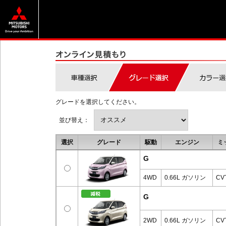
グレードを選択してください。
並び替え：
選択
グレード
駆動
エンジン
ミ
G
4WD
0.66L ガソリン
CV
G
2WD
0.66L ガソリン
CV