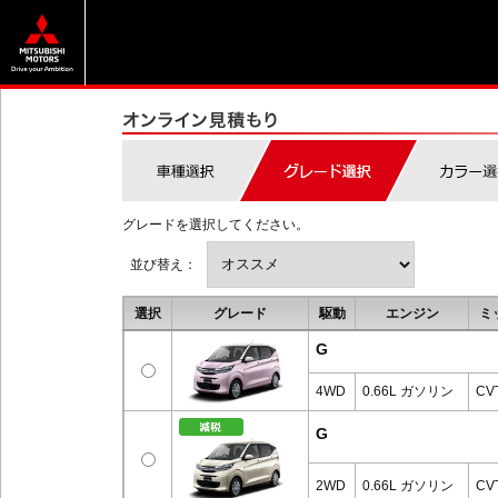
グレードを選択してください。
並び替え：
選択
グレード
駆動
エンジン
ミ
G
4WD
0.66L ガソリン
CV
G
2WD
0.66L ガソリン
CV