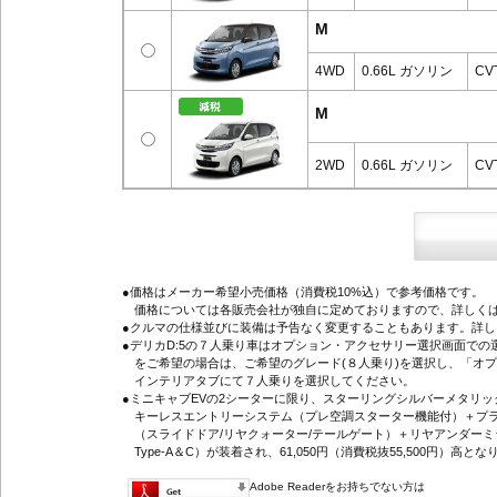
M
4WD
0.66L ガソリン
CV
M
2WD
0.66L ガソリン
CV
●価格はメーカー希望小売価格（消費税10%込）で参考価格です。
価格については各販売会社が独自に定めておりますので、詳しくは
●クルマの仕様並びに装備は予告なく変更することもあります。詳
●デリカD:5の７人乗り車はオプション・アクセサリー選択画面で
をご希望の場合は、ご希望のグレード(８人乗り)を選択し、「オ
インテリアタブにて７人乗りを選択してください。
●ミニキャブEVの2シーターに限り、スターリングシルバーメタリ
キーレスエントリーシステム（プレ空調スターター機能付）＋プラ
（スライドドア/リヤクォーター/テールゲート）＋リヤアンダーミ
Type-A＆C）が装着され、61,050円（消費税抜55,500円）高とな
Adobe Readerをお持ちでない方は