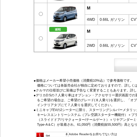
M
4WD
0.66L ガソリン
CV
M
2WD
0.66L ガソリン
CV
●価格はメーカー希望小売価格（消費税10%込）で参考価格です。
価格については各販売会社が独自に定めておりますので、詳しくは
●クルマの仕様並びに装備は予告なく変更することもあります。詳
●デリカD:5の７人乗り車はオプション・アクセサリー選択画面で
をご希望の場合は、ご希望のグレード(８人乗り)を選択し、「オ
インテリアタブにて７人乗りを選択してください。
●ミニキャブEVの2シーターに限り、スターリングシルバーメタリ
キーレスエントリーシステム（プレ空調スターター機能付）＋プラ
（スライドドア/リヤクォーター/テールゲート）＋リヤアンダーミ
Type-A＆C）が装着され、61,050円（消費税抜55,500円）高とな
Adobe Readerをお持ちでない方は