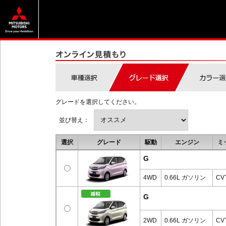
グレードを選択してください。
並び替え：
選択
グレード
駆動
エンジン
ミ
G
4WD
0.66L ガソリン
CV
G
2WD
0.66L ガソリン
CV