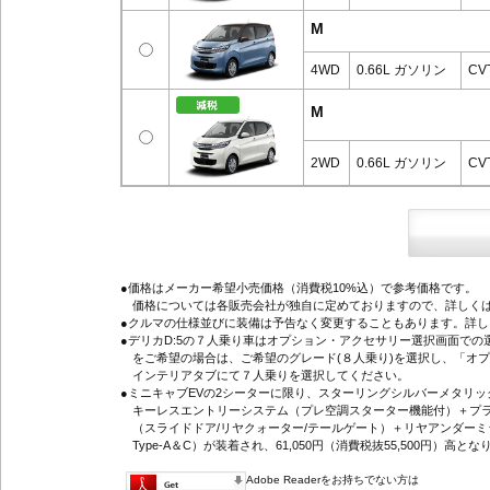
M
4WD
0.66L ガソリン
CV
M
2WD
0.66L ガソリン
CV
●価格はメーカー希望小売価格（消費税10%込）で参考価格です。
価格については各販売会社が独自に定めておりますので、詳しくは
●クルマの仕様並びに装備は予告なく変更することもあります。詳
●デリカD:5の７人乗り車はオプション・アクセサリー選択画面で
をご希望の場合は、ご希望のグレード(８人乗り)を選択し、「オ
インテリアタブにて７人乗りを選択してください。
●ミニキャブEVの2シーターに限り、スターリングシルバーメタリ
キーレスエントリーシステム（プレ空調スターター機能付）＋プラ
（スライドドア/リヤクォーター/テールゲート）＋リヤアンダーミ
Type-A＆C）が装着され、61,050円（消費税抜55,500円）高とな
Adobe Readerをお持ちでない方は