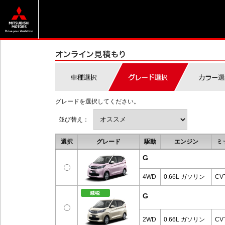
グレードを選択してください。
並び替え：
選択
グレード
駆動
エンジン
ミ
G
4WD
0.66L ガソリン
CV
G
2WD
0.66L ガソリン
CV