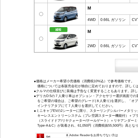
M
4WD
0.66L ガソリン
CV
M
2WD
0.66L ガソリン
CV
●価格はメーカー希望小売価格（消費税10%込）で参考価格です。
価格については各販売会社が独自に定めておりますので、詳しくは
●クルマの仕様並びに装備は予告なく変更することもあります。詳
●デリカD:5の７人乗り車はオプション・アクセサリー選択画面で
をご希望の場合は、ご希望のグレード(８人乗り)を選択し、「オ
インテリアタブにて７人乗りを選択してください。
●ミニキャブEVの2シーターに限り、スターリングシルバーメタリ
キーレスエントリーシステム（プレ空調スターター機能付）＋プラ
（スライドドア/リヤクォーター/テールゲート）＋リヤアンダーミ
Type-A＆C）が装着され、61,050円（消費税抜55,500円）高とな
Adobe Readerをお持ちでない方は