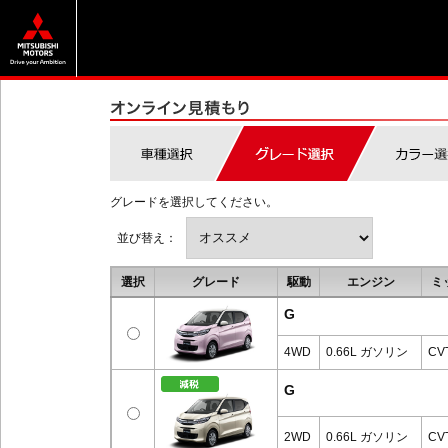
グレードを選択してください。
並び替え：
選択
グレード
駆動
エンジン
ミ
G
4WD
0.66L ガソリン
CV
G
2WD
0.66L ガソリン
CV