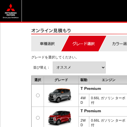
グレードを選択してください。
並び替え：
選択
グレード
駆動
エンジン
T Premium
4W
0.66L ガソリン ターボ
D
付
T Premium
2W
0.66L ガソリン ターボ
D
付