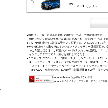
2W
0.66L ガソリン
D
●価格はメーカー希望小売価格（消費税10%込）で参考価格です。
価格については各販売会社が独自に定めておりますので、詳しくは
●クルマの仕様並びに装備は予告なく変更することもあります。詳
●デリカD:5の７人乗り車はオプション・アクセサリー選択画面で
をご希望の場合は、ご希望のグレード(８人乗り)を選択し、「オ
インテリアタブにて７人乗りを選択してください。
●ミニキャブEVの2シーターに限り、スターリングシルバーメタリ
キーレスエントリーシステム（プレ空調スターター機能付）＋プラ
（スライドドア/リヤクォーター/テールゲート）＋リヤアンダーミ
Type-A＆C）が装着され、61,050円（消費税抜55,500円）高とな
Adobe Readerをお持ちでない方は
Adobe社のサイトよりダウンロードのうえご利
'