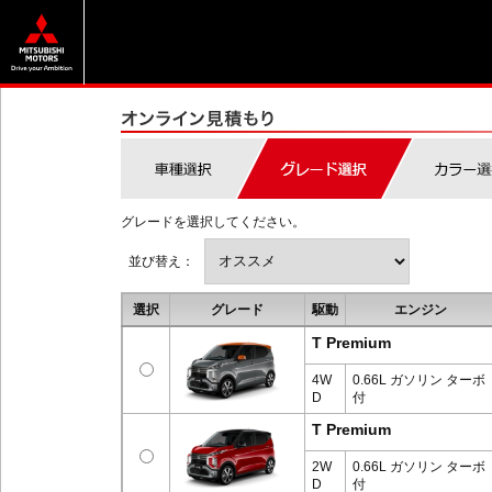
グレードを選択してください。
並び替え：
選択
グレード
駆動
エンジン
T Premium
4W
0.66L ガソリン ターボ
D
付
T Premium
2W
0.66L ガソリン ターボ
D
付