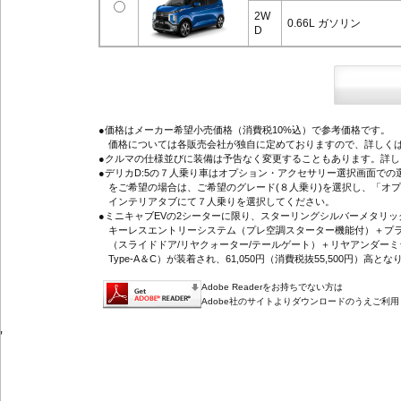
2W
0.66L ガソリン
D
●価格はメーカー希望小売価格（消費税10%込）で参考価格です。
価格については各販売会社が独自に定めておりますので、詳しくは
●クルマの仕様並びに装備は予告なく変更することもあります。詳
●デリカD:5の７人乗り車はオプション・アクセサリー選択画面で
をご希望の場合は、ご希望のグレード(８人乗り)を選択し、「オ
インテリアタブにて７人乗りを選択してください。
●ミニキャブEVの2シーターに限り、スターリングシルバーメタリ
キーレスエントリーシステム（プレ空調スターター機能付）＋プラ
（スライドドア/リヤクォーター/テールゲート）＋リヤアンダーミ
Type-A＆C）が装着され、61,050円（消費税抜55,500円）高とな
Adobe Readerをお持ちでない方は
Adobe社のサイトよりダウンロードのうえご利
'