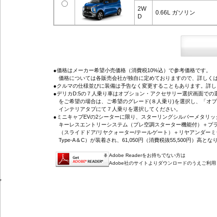
2W
0.66L ガソリン
D
●価格はメーカー希望小売価格（消費税10%込）で参考価格です。
価格については各販売会社が独自に定めておりますので、詳しくは
●クルマの仕様並びに装備は予告なく変更することもあります。詳
●デリカD:5の７人乗り車はオプション・アクセサリー選択画面で
をご希望の場合は、ご希望のグレード(８人乗り)を選択し、「オ
インテリアタブにて７人乗りを選択してください。
●ミニキャブEVの2シーターに限り、スターリングシルバーメタリ
キーレスエントリーシステム（プレ空調スターター機能付）＋プラ
（スライドドア/リヤクォーター/テールゲート）＋リヤアンダーミ
Type-A＆C）が装着され、61,050円（消費税抜55,500円）高とな
Adobe Readerをお持ちでない方は
Adobe社のサイトよりダウンロードのうえご利
'