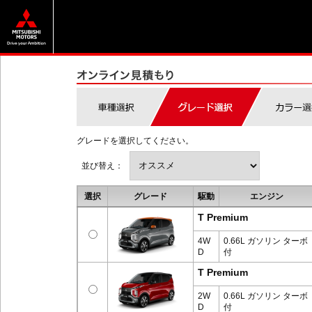
グレードを選択してください。
並び替え：
選択
グレード
駆動
エンジン
T Premium
4W
0.66L ガソリン ターボ
D
付
T Premium
2W
0.66L ガソリン ターボ
D
付