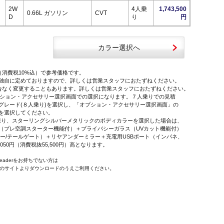
2W
4人乗
1,743,500
0.66L ガソリン
CVT
D
り
円
カラー選択へ
（消費税10%込）で参考価格です。
独自に定めておりますので、詳しくは営業スタッフにおたずねください。
告なく変更することもあります。詳しくは営業スタッフにおたずねください。
オプション・アクセサリー選択画面での選択になります。７人乗りでの見積
レード(８人乗り)を選択し、「オプション・アクセサリー選択画面」の
を選択してください。
に限り、スターリングシルバーメタリックのボディカラーを選択した場合は、
プレ空調スターター機能付）＋プライバシーガラス（UVカット機能付）
ー/テールゲート）＋リヤアンダーミラー＋充電用USBポート（インパネ、
,050円（消費税抜55,500円）高となります。
 Readerをお持ちでない方は
e社のサイトよりダウンロードのうえご利用ください。