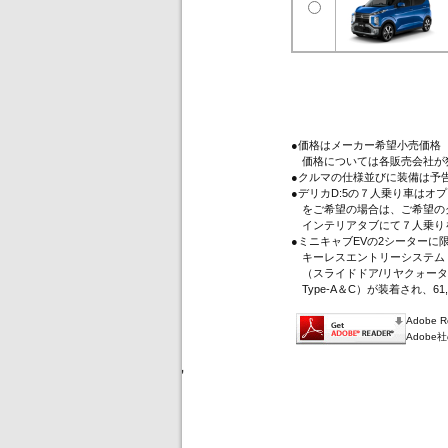
●価格はメーカー希望小売価格
価格については各販売会社が
●クルマの仕様並びに装備は予
●デリカD:5の７人乗り車は
をご希望の場合は、ご希望のグ
インテリアタブにて７人乗り
●ミニキャブEVの2シーター
キーレスエントリーシステム（
（スライドドア/リヤクォータ
Type-A＆C）が装着され、61
Adobe
Adob
'