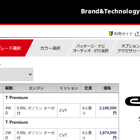
Brand&
Technology
利用ガイド
。
駆動
エンジン
ミッション
定員
価格
T Premium
4W
0.66L ガソリン ターボ
4人乗
2,106,500
CVT
D
付
り
円
T Premium
2W
0.66L ガソリン ターボ
4人乗
1,974,500
CVT
D
付
り
円