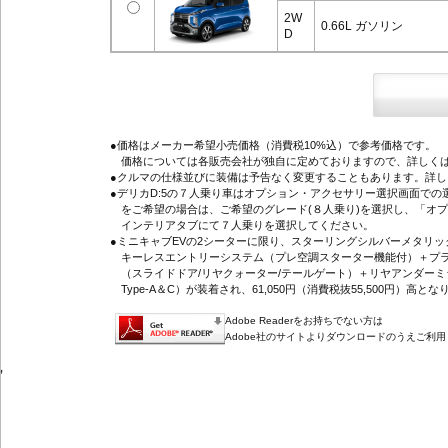
2W
0.66L ガソリン
D
●価格はメーカー希望小売価格（消費税10%込）で参考価格です。
価格については各販売会社が独自に定めておりますので、詳しくは
●クルマの仕様並びに装備は予告なく変更することもあります。詳
●デリカD:5の７人乗り車はオプション・アクセサリー選択画面で
をご希望の場合は、ご希望のグレード(８人乗り)を選択し、「オ
インテリアタブにて７人乗りを選択してください。
●ミニキャブEVの2シーターに限り、スターリングシルバーメタリ
キーレスエントリーシステム（プレ空調スターター機能付）＋プラ
（スライドドア/リヤクォーター/テールゲート）＋リヤアンダーミ
Type-A＆C）が装着され、61,050円（消費税抜55,500円）高とな
Adobe Readerをお持ちでない方は
Adobe社のサイトよりダウンロードのうえご利
'