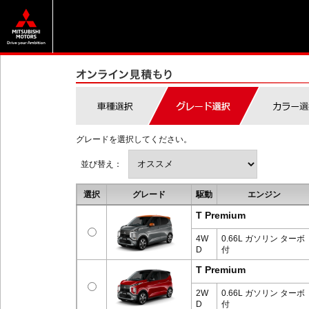
グレードを選択してください。
並び替え：
選択
グレード
駆動
エンジン
T Premium
4W
0.66L ガソリン ターボ
D
付
T Premium
2W
0.66L ガソリン ターボ
D
付