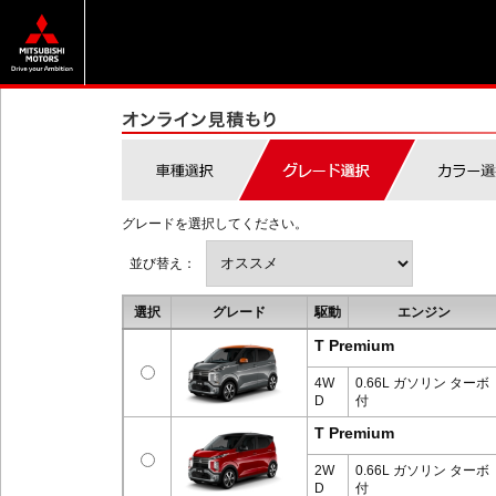
グレードを選択してください。
並び替え：
選択
グレード
駆動
エンジン
T Premium
4W
0.66L ガソリン ターボ
D
付
T Premium
2W
0.66L ガソリン ターボ
D
付