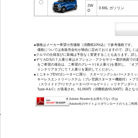
2W
0.66L ガソリン
D
●価格はメーカー希望小売価格（消費税10%込）で参考価格です。
価格については各販売会社が独自に定めておりますので、詳しくは
●クルマの仕様並びに装備は予告なく変更することもあります。詳
●デリカD:5の７人乗り車はオプション・アクセサリー選択画面で
をご希望の場合は、ご希望のグレード(８人乗り)を選択し、「オ
インテリアタブにて７人乗りを選択してください。
●ミニキャブEVの2シーターに限り、スターリングシルバーメタリ
キーレスエントリーシステム（プレ空調スターター機能付）＋プラ
（スライドドア/リヤクォーター/テールゲート）＋リヤアンダーミ
Type-A＆C）が装着され、61,050円（消費税抜55,500円）高とな
Adobe Readerをお持ちでない方は
Adobe社のサイトよりダウンロードのうえご利
'