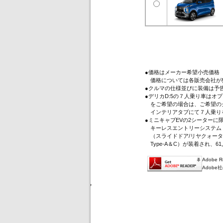
●価格はメーカー希望小売価格
価格については各販売会社が
●クルマの仕様並びに装備は予
●デリカD:5の７人乗り車は
をご希望の場合は、ご希望のグ
インテリアタブにて７人乗り
●ミニキャブEVの2シーター
キーレスエントリーシステム（
（スライドドア/リヤクォータ
Type-A＆C）が装着され、61
Adobe
Adob
'