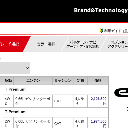
Brand&
Technology
利用ガイド
。
駆動
エンジン
ミッション
定員
価格
T Premium
4W
0.66L ガソリン ターボ
4人乗
2,106,500
CVT
D
付
り
円
T Premium
2W
0.66L ガソリン ターボ
4人乗
1,974,500
CVT
D
付
り
円