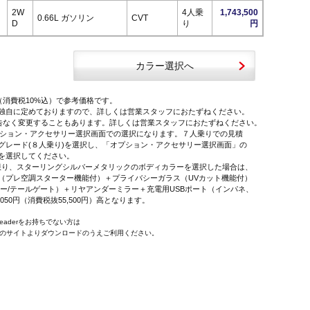
2W
4人乗
1,743,500
0.66L ガソリン
CVT
D
り
円
カラー選択へ
（消費税10%込）で参考価格です。
独自に定めておりますので、詳しくは営業スタッフにおたずねください。
告なく変更することもあります。詳しくは営業スタッフにおたずねください。
オプション・アクセサリー選択画面での選択になります。７人乗りでの見積
レード(８人乗り)を選択し、「オプション・アクセサリー選択画面」の
を選択してください。
に限り、スターリングシルバーメタリックのボディカラーを選択した場合は、
プレ空調スターター機能付）＋プライバシーガラス（UVカット機能付）
ー/テールゲート）＋リヤアンダーミラー＋充電用USBポート（インパネ、
,050円（消費税抜55,500円）高となります。
 Readerをお持ちでない方は
e社のサイトよりダウンロードのうえご利用ください。