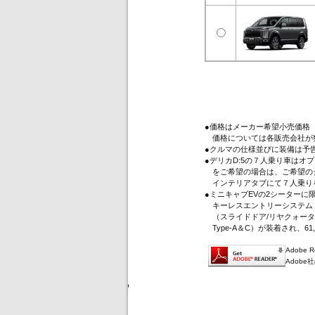
●価格はメーカー希望小売価格
価格については各販売会社が
●クルマの仕様並びに装備は予
●デリカD:5の７人乗り車は
をご希望の場合は、ご希望のグ
インテリアタブにて７人乗り
●ミニキャブEVの2シーター
キーレスエントリーシステム（
（スライドドア/リヤクォータ
Type-A＆C）が装着され、61
Adobe
Adob
'