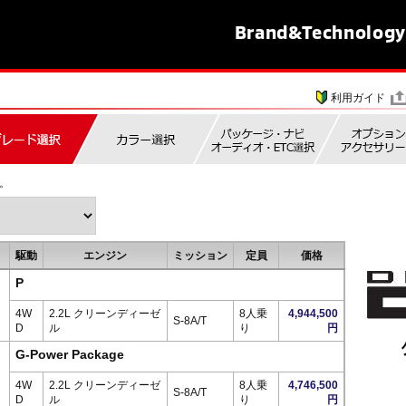
Brand&
Technology
利用ガイド
。
駆動
エンジン
ミッション
定員
価格
P
4W
2.2L クリーンディーゼ
8人乗
4,944,500
S-8A/T
D
ル
り
円
G-Power Package
4W
2.2L クリーンディーゼ
8人乗
4,746,500
S-8A/T
D
ル
り
円