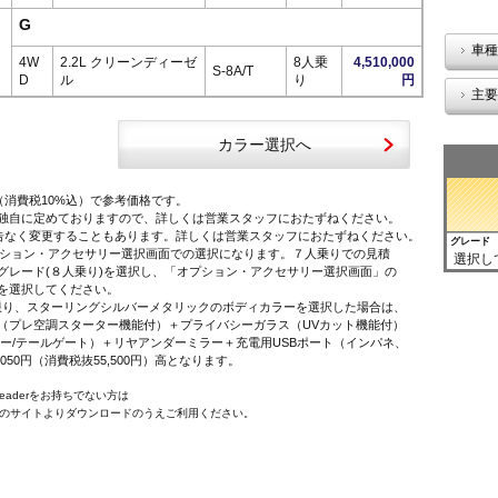
G
車種
4W
2.2L クリーンディーゼ
8人乗
4,510,000
S-8A/T
D
ル
り
円
主要
カラー選択へ
（消費税10%込）で参考価格です。
独自に定めておりますので、詳しくは営業スタッフにおたずねください。
告なく変更することもあります。詳しくは営業スタッフにおたずねください。
グレード
オプション・アクセサリー選択画面での選択になります。７人乗りでの見積
選択し
レード(８人乗り)を選択し、「オプション・アクセサリー選択画面」の
を選択してください。
に限り、スターリングシルバーメタリックのボディカラーを選択した場合は、
プレ空調スターター機能付）＋プライバシーガラス（UVカット機能付）
ー/テールゲート）＋リヤアンダーミラー＋充電用USBポート（インパネ、
,050円（消費税抜55,500円）高となります。
 Readerをお持ちでない方は
e社のサイトよりダウンロードのうえご利用ください。