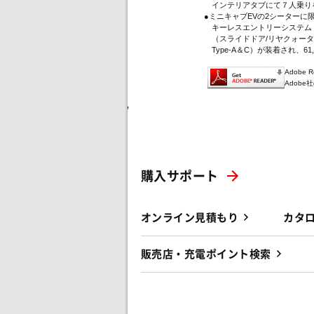
インテリアタブにて７人乗り
●ミニキャブEVの2シーター
キーレスエントリーシステム（
（スライドドア/リヤクォータ
Type-A＆C）が装着され、61
Adobe
Adob
'
購入サポート
オンライン見積もり
カタ
販売店・充電ポイント検索