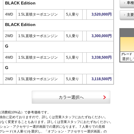
BLACK Edition
車種
4WD
1.5L直噴ターボエンジン
5人乗り
3,520,000円
主要
BLACK Edition
2WD
1.5L直噴ターボエンジン
5人乗り
3,300,000円
G
グレード
4WD
1.5L直噴ターボエンジン
5人乗り
3,338,500円
選択し
G
2WD
1.5L直噴ターボエンジン
5人乗り
3,118,500円
カラー選択へ
（消費税10%込）で参考価格です。
独自に定めておりますので、詳しくは営業スタッフにおたずねください。
告なく変更することもあります。詳しくは営業スタッフにおたずねください。
オプション・アクセサリー選択画面での選択になります。７人乗りでの見積
レード(８人乗り)を選択し、「オプション・アクセサリー選択画面」の