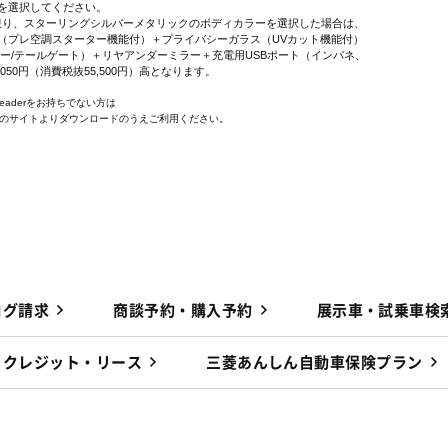
を選択してください。
に限り、スターリングシルバーメタリックのボディカラーを選択した場合は、
プレ空調スターター機能付）＋プライバシーガラス（UVカット機能付）
ー/テールゲート）＋リヤアンダーミラー＋充電用USBポート（インパネ、
,050円（消費税抜55,500円）高となります。
 Readerをお持ちでない方は
e社のサイトよりダウンロードのうえご利用ください。
ログ請求
商談予約・購入予約
展示車・試乗車検
クレジット・リース
三菱あんしん自動車保険プラン