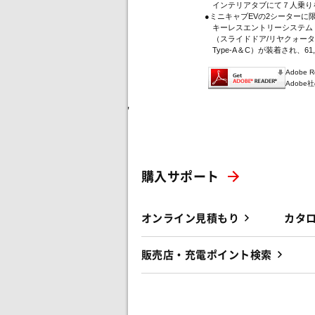
インテリアタブにて７人乗り
●ミニキャブEVの2シーター
キーレスエントリーシステム（
（スライドドア/リヤクォータ
Type-A＆C）が装着され、61
Adobe
Adob
'
購入サポート
オンライン見積もり
カタ
販売店・充電ポイント検索