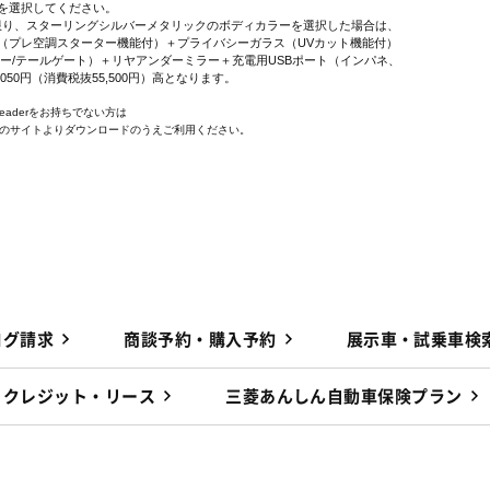
を選択してください。
に限り、スターリングシルバーメタリックのボディカラーを選択した場合は、
プレ空調スターター機能付）＋プライバシーガラス（UVカット機能付）
ー/テールゲート）＋リヤアンダーミラー＋充電用USBポート（インパネ、
,050円（消費税抜55,500円）高となります。
 Readerをお持ちでない方は
e社のサイトよりダウンロードのうえご利用ください。
ログ請求
商談予約・購入予約
展示車・試乗車検
クレジット・リース
三菱あんしん自動車保険プラン