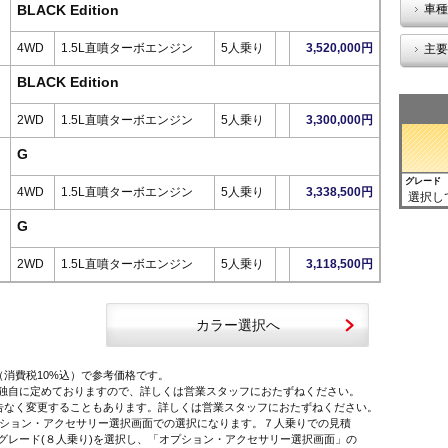
BLACK Edition
車種
4WD
1.5L直噴ターボエンジン
5人乗り
3,520,000円
主要
BLACK Edition
2WD
1.5L直噴ターボエンジン
5人乗り
3,300,000円
G
グレード
4WD
1.5L直噴ターボエンジン
5人乗り
3,338,500円
選択し
G
2WD
1.5L直噴ターボエンジン
5人乗り
3,118,500円
カラー選択へ
（消費税10%込）で参考価格です。
独自に定めておりますので、詳しくは営業スタッフにおたずねください。
告なく変更することもあります。詳しくは営業スタッフにおたずねください。
オプション・アクセサリー選択画面での選択になります。７人乗りでの見積
レード(８人乗り)を選択し、「オプション・アクセサリー選択画面」の