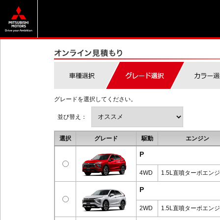
グレードを選択してください。
並び替え：
選択
グレード
駆動
エンジン
P
4WD
1.5L直噴ターボエン
P
2WD
1.5L直噴ターボエン