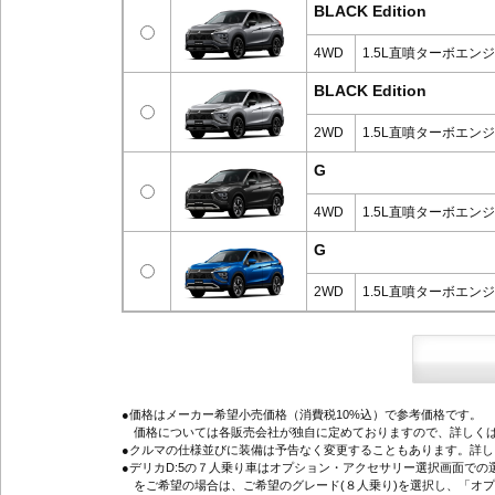
BLACK Edition
4WD
1.5L直噴ターボエン
BLACK Edition
2WD
1.5L直噴ターボエン
G
4WD
1.5L直噴ターボエン
G
2WD
1.5L直噴ターボエン
●価格はメーカー希望小売価格（消費税10%込）で参考価格です。
価格については各販売会社が独自に定めておりますので、詳しくは
●クルマの仕様並びに装備は予告なく変更することもあります。詳
●デリカD:5の７人乗り車はオプション・アクセサリー選択画面で
をご希望の場合は、ご希望のグレード(８人乗り)を選択し、「オ