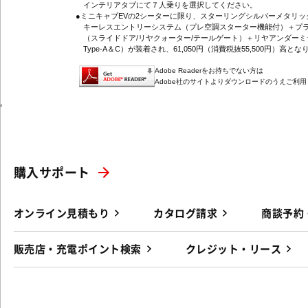
インテリアタブにて７人乗りを選択してください。
●ミニキャブEVの2シーターに限り、スターリングシルバーメタリ
キーレスエントリーシステム（プレ空調スターター機能付）＋プラ
（スライドドア/リヤクォーター/テールゲート）＋リヤアンダーミ
Type-A＆C）が装着され、61,050円（消費税抜55,500円）高とな
Adobe Readerをお持ちでない方は
Adobe社のサイトよりダウンロードのうえご利
'
購入サポート
オンライン見積もり
カタログ請求
商談予約
販売店・充電ポイント検索
クレジット・リース