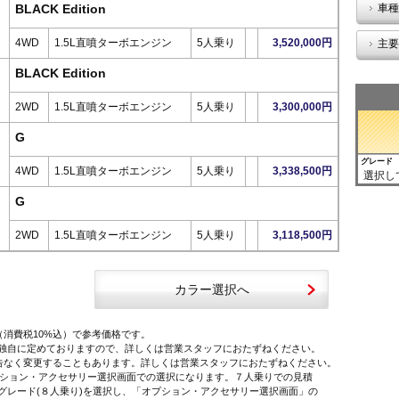
BLACK Edition
車種
4WD
1.5L直噴ターボエンジン
5人乗り
3,520,000円
主要
BLACK Edition
2WD
1.5L直噴ターボエンジン
5人乗り
3,300,000円
G
グレード
4WD
1.5L直噴ターボエンジン
5人乗り
3,338,500円
選択し
G
2WD
1.5L直噴ターボエンジン
5人乗り
3,118,500円
カラー選択へ
（消費税10%込）で参考価格です。
独自に定めておりますので、詳しくは営業スタッフにおたずねください。
告なく変更することもあります。詳しくは営業スタッフにおたずねください。
オプション・アクセサリー選択画面での選択になります。７人乗りでの見積
レード(８人乗り)を選択し、「オプション・アクセサリー選択画面」の