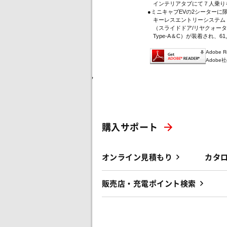
インテリアタブにて７人乗り
●ミニキャブEVの2シーター
キーレスエントリーシステム（
（スライドドア/リヤクォータ
Type-A＆C）が装着され、61
Adobe
Adob
'
購入サポート
オンライン見積もり
カタ
販売店・充電ポイント検索