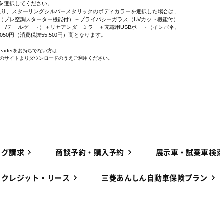
を選択してください。
に限り、スターリングシルバーメタリックのボディカラーを選択した場合は、
プレ空調スターター機能付）＋プライバシーガラス（UVカット機能付）
ー/テールゲート）＋リヤアンダーミラー＋充電用USBポート（インパネ、
,050円（消費税抜55,500円）高となります。
 Readerをお持ちでない方は
e社のサイトよりダウンロードのうえご利用ください。
ログ請求
商談予約・購入予約
展示車・試乗車検
クレジット・リース
三菱あんしん自動車保険プラン