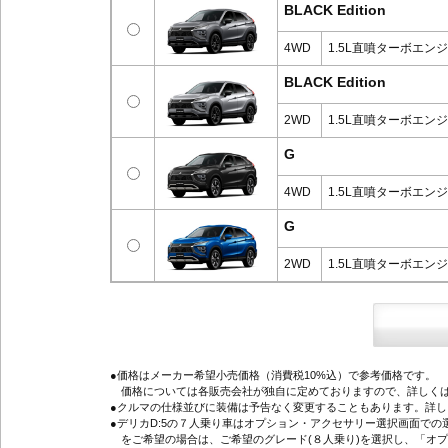
BLACK Edition
4WD
1.5L直噴ターボエン
BLACK Edition
2WD
1.5L直噴ターボエン
G
4WD
1.5L直噴ターボエン
G
2WD
1.5L直噴ターボエン
●価格はメーカー希望小売価格（消費税10%込）で参考価格です。
価格については各販売会社が独自に定めておりますので、詳しくは
●クルマの仕様並びに装備は予告なく変更することもあります。詳
●デリカD:5の７人乗り車はオプション・アクセサリー選択画面で
をご希望の場合は、ご希望のグレード(８人乗り)を選択し、「オ