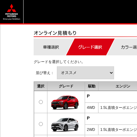
グレードを選択してください。
並び替え：
選択
グレード
駆動
エンジン
P
4WD
1.5L直噴ターボエン
P
2WD
1.5L直噴ターボエン