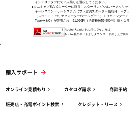
インテリアタブにて７人乗りを選択してください。
●ミニキャブEVの2シーターに限り、スターリングシルバーメタリ
キーレスエントリーシステム（プレ空調スターター機能付）＋プラ
（スライドドア/リヤクォーター/テールゲート）＋リヤアンダーミ
Type-A＆C）が装着され、61,050円（消費税抜55,500円）高とな
Adobe Readerをお持ちでない方は
Adobe社のサイトよりダウンロードのうえご利
'
購入サポート
オンライン見積もり
カタログ請求
商談予約
販売店・充電ポイント検索
クレジット・リース