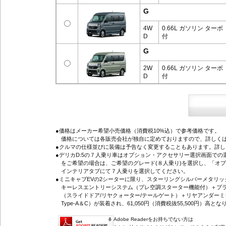
G
4W
0.66L ガソリン ターボ
D
付
G
2W
0.66L ガソリン ターボ
D
付
●価格はメーカー希望小売価格（消費税10%込）で参考価格です。
価格については各販売会社が独自に定めておりますので、詳しくは
●クルマの仕様並びに装備は予告なく変更することもあります。詳
●デリカD:5の７人乗り車はオプション・アクセサリー選択画面で
をご希望の場合は、ご希望のグレード(８人乗り)を選択し、「オ
インテリアタブにて７人乗りを選択してください。
●ミニキャブEVの2シーターに限り、スターリングシルバーメタリ
キーレスエントリーシステム（プレ空調スターター機能付）＋プラ
（スライドドア/リヤクォーター/テールゲート）＋リヤアンダーミ
Type-A＆C）が装着され、61,050円（消費税抜55,500円）高とな
Adobe Readerをお持ちでない方は