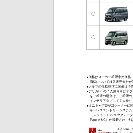
●価格はメーカー希望小売価格
価格については各販売会社が
●クルマの仕様並びに装備は予
●デリカD:5の７人乗り車は
をご希望の場合は、ご希望のグ
インテリアタブにて７人乗り
●ミニキャブEVの2シーター
キーレスエントリーシステム（
（スライドドア/リヤクォータ
Type-A＆C）が装着され、61
Adobe