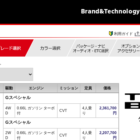
Brand&
Technology
利用ガイド
。
駆動
エンジン
ミッション
定員
価格
Gスペシャル
4W
0.66L ガソリン ターボ
4人乗
2,361,700
CVT
D
付
り
円
Gスペシャル
2W
0.66L ガソリン ターボ
4人乗
2,207,700
CVT
D
付
り
円