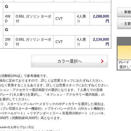
G
車種
4W
0.66L ガソリン ターボ
4人乗
2,288,000
CVT
D
付
り
円
主要
G
2W
0.66L ガソリン ターボ
4人乗
2,134,000
CVT
D
付
り
円
カラー選択へ
グレード
選択し
（消費税10%込）で参考価格です。
独自に定めておりますので、詳しくは営業スタッフにおたずねください。
告なく変更することもあります。詳しくは営業スタッフにおたずねください。
オプション・アクセサリー選択画面での選択になります。７人乗りでの見積
レード(８人乗り)を選択し、「オプション・アクセサリー選択画面」の
を選択してください。
に限り、スターリングシルバーメタリックのボディカラーを選択した場合は、
プレ空調スターター機能付）＋プライバシーガラス（UVカット機能付）
ー/テールゲート）＋リヤアンダーミラー＋充電用USBポート（インパネ、
,050円（消費税抜55,500円）高となります。
 Readerをお持ちでない方は