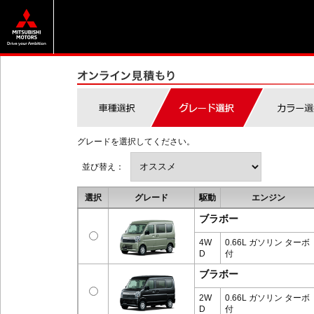
グレードを選択してください。
並び替え：
選択
グレード
駆動
エンジン
ブラボー
4W
0.66L ガソリン ターボ
D
付
ブラボー
2W
0.66L ガソリン ターボ
D
付