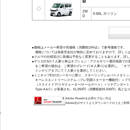
M
2W
0.66L ガソリン
D
●価格はメーカー希望小売価格（消費税10%込）で参考価格です。
価格については各販売会社が独自に定めておりますので、詳しくは
●クルマの仕様並びに装備は予告なく変更することもあります。詳
●デリカD:5の７人乗り車はオプション・アクセサリー選択画面で
をご希望の場合は、ご希望のグレード(８人乗り)を選択し、「オ
インテリアタブにて７人乗りを選択してください。
●ミニキャブEVの2シーターに限り、スターリングシルバーメタリ
キーレスエントリーシステム（プレ空調スターター機能付）＋プラ
（スライドドア/リヤクォーター/テールゲート）＋リヤアンダーミ
Type-A＆C）が装着され、61,050円（消費税抜55,500円）高とな
Adobe Readerをお持ちでない方は
Adobe社のサイトよりダウンロードのうえご利
'