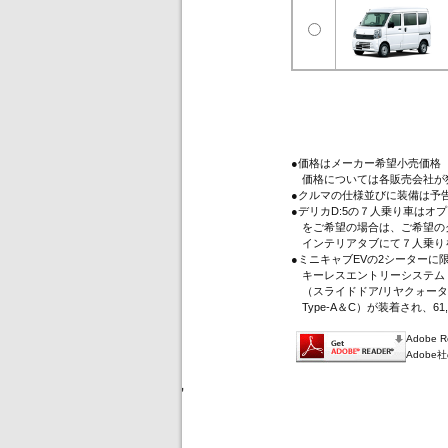
●価格はメーカー希望小売価格
価格については各販売会社が
●クルマの仕様並びに装備は予
●デリカD:5の７人乗り車は
をご希望の場合は、ご希望のグ
インテリアタブにて７人乗り
●ミニキャブEVの2シーター
キーレスエントリーシステム（
（スライドドア/リヤクォータ
Type-A＆C）が装着され、61
Adobe
Adob
'