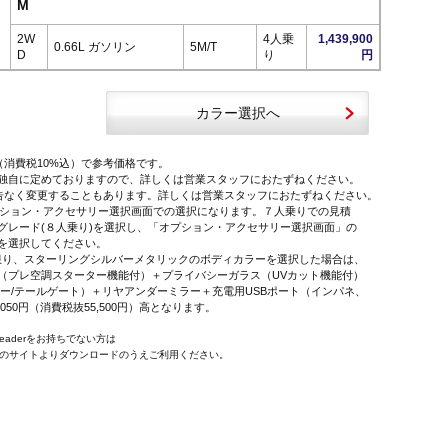
M
2W
4人乗
1,439,900
0.66L ガソリン
5M/T
D
り
円
カラー選択へ
（消費税10%込）で参考価格です。
独自に定めておりますので、詳しくは営業スタッフにおたずねください。
告なく変更することもあります。詳しくは営業スタッフにおたずねください。
オプション・アクセサリー選択画面での選択になります。７人乗りでの見積
レード(８人乗り)を選択し、「オプション・アクセサリー選択画面」の
を選択してください。
に限り、スターリングシルバーメタリックのボディカラーを選択した場合は、
プレ空調スターター機能付）＋プライバシーガラス（UVカット機能付）
ー/テールゲート）＋リヤアンダーミラー＋充電用USBポート（インパネ、
,050円（消費税抜55,500円）高となります。
 Readerをお持ちでない方は
e社のサイトよりダウンロードのうえご利用ください。