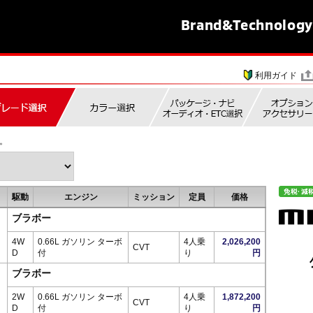
Brand&
Technology
利用ガイド
。
駆動
エンジン
ミッション
定員
価格
ブラボー
4W
0.66L ガソリン ターボ
4人乗
2,026,200
CVT
D
付
り
円
ブラボー
2W
0.66L ガソリン ターボ
4人乗
1,872,200
CVT
D
付
り
円