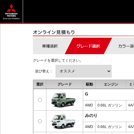
グレードを選択してください。
並び替え：
選択
グレード
駆動
エンジン
ミ
G
4WD
0.66L ガソリン
4A/
みのり
4WD
0.66L ガソリン
4A/