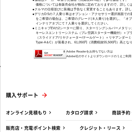
価格については各販売会社が独自に定めておりますので、詳しくは
●クルマの仕様並びに装備は予告なく変更することもあります。詳
●デリカD:5の７人乗り車はオプション・アクセサリー選択画面で
をご希望の場合は、ご希望のグレード(８人乗り)を選択し、「オ
インテリアタブにて７人乗りを選択してください。
●ミニキャブEVの2シーターに限り、スターリングシルバーメタリ
キーレスエントリーシステム（プレ空調スターター機能付）＋プラ
（スライドドア/リヤクォーター/テールゲート）＋リヤアンダーミ
Type-A＆C）が装着され、61,050円（消費税抜55,500円）高とな
Adobe Readerをお持ちでない方は
Adobe社のサイトよりダウンロードのうえご利
'
購入サポート
オンライン見積もり
カタログ請求
商談予約
販売店・充電ポイント検索
クレジット・リース