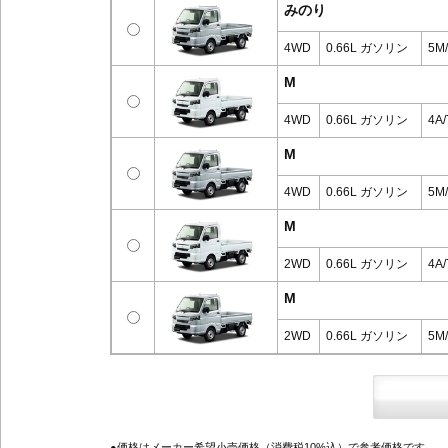
みのり
4WD
0.66L ガソリン
5M
M
4WD
0.66L ガソリン
4A/
M
4WD
0.66L ガソリン
5M
M
2WD
0.66L ガソリン
4A/
M
2WD
0.66L ガソリン
5M
●価格はメーカー希望小売価格（消費税10%込）で参考価格です。