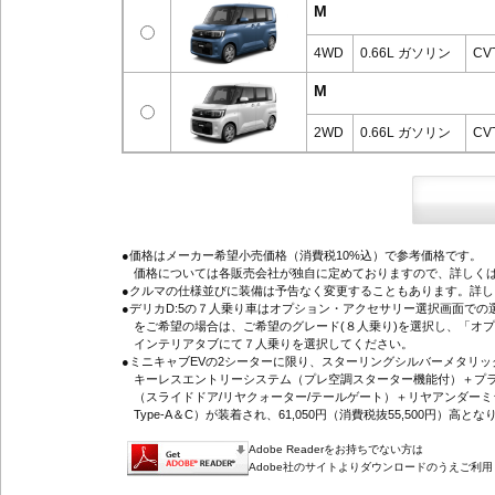
M
4WD
0.66L ガソリン
CV
M
2WD
0.66L ガソリン
CV
●価格はメーカー希望小売価格（消費税10%込）で参考価格です。
価格については各販売会社が独自に定めておりますので、詳しくは
●クルマの仕様並びに装備は予告なく変更することもあります。詳
●デリカD:5の７人乗り車はオプション・アクセサリー選択画面で
をご希望の場合は、ご希望のグレード(８人乗り)を選択し、「オ
インテリアタブにて７人乗りを選択してください。
●ミニキャブEVの2シーターに限り、スターリングシルバーメタリ
キーレスエントリーシステム（プレ空調スターター機能付）＋プラ
（スライドドア/リヤクォーター/テールゲート）＋リヤアンダーミ
Type-A＆C）が装着され、61,050円（消費税抜55,500円）高とな
Adobe Readerをお持ちでない方は
Adobe社のサイトよりダウンロードのうえご利