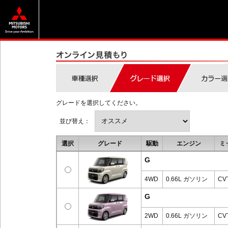
グレードを選択してください。
並び替え：
選択
グレード
駆動
エンジン
ミ
G
4WD
0.66L ガソリン
CV
G
2WD
0.66L ガソリン
CV